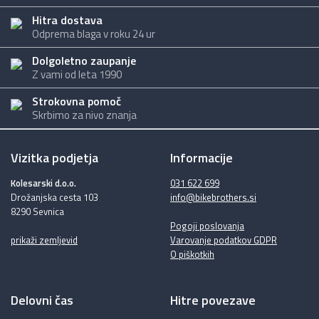
Hitra dostava
Odprema blaga v roku 24 ur
Dolgoletno zaupanje
Z vami od leta 1990
Strokovna pomoč
Skrbimo za nivo znanja
Vizitka podjetja
Informacije
Kolesarski d.o.o.
031 622 699
Drožanjska cesta 103
info@bikebrothers.si
8290 Sevnica
Pogoji poslovanja
prikaži zemljevid
Varovanje podatkov GDPR
O piškotkih
Delovni čas
Hitre povezave