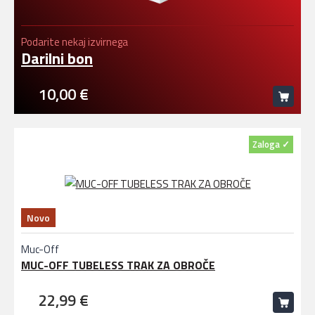
Podarite nekaj izvirnega
Darilni bon
10,00 €
Zaloga ✓
Novo
Muc-Off
MUC-OFF TUBELESS TRAK ZA OBROČE
22,99 €