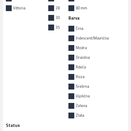
Vittoria
28
80 mm
30
Barva
35
Črna
Iridescent/Mavrična
Modra
Oranžna
Rdeča
Roza
Srebrna
Vijolična
Zelena
Zlata
Status