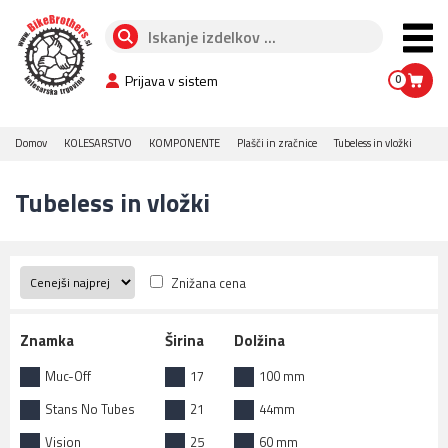
Prijava v sistem
0
Domov
KOLESARSTVO
KOMPONENTE
Plašči in zračnice
Tubeless in vložki
Tubeless in vložki
Znižana cena
Znamka
Širina
Dolžina
Muc-Off
17
100 mm
Stans No Tubes
21
44mm
Vision
25
60 mm