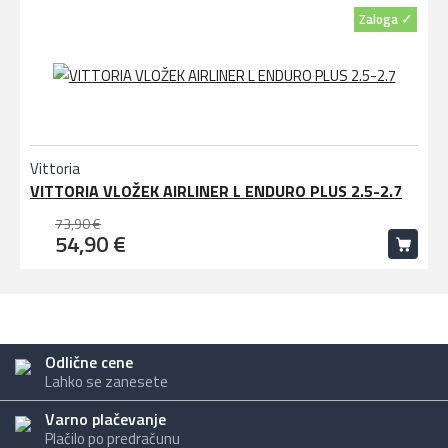
Zaloga ✓
Vittoria
VITTORIA VLOŽEK AIRLINER L ENDURO PLUS 2.5-2.7
73,90 €
54,90 €
Odlične cene
Lahko se zanesete
Varno plačevanje
Plačilo po predračunu