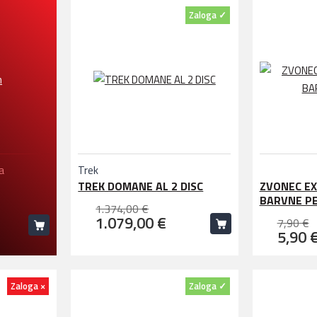
Zaloga ✓
a
Trek
TREK DOMANE AL 2 DISC
ZVONEC EX
BARVNE P
1.374,00 €
1.079,00 €
7,90 €
5,90 
Zaloga ×
Zaloga ✓