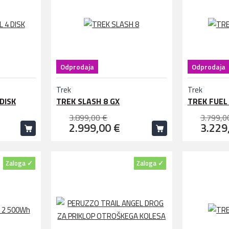
Odprodaja
Odprodaja
Trek
Trek
DISK
TREK SLASH 8 GX
TREK FUEL 
3.899,00 €
3.799,0
2.999,00 €
3.229
Zaloga ✓
Zaloga ✓