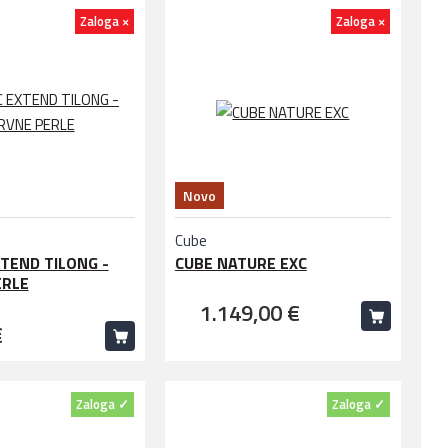
Zaloga ×
Zaloga ×
Novo
Cube
TEND TILONG -
CUBE NATURE EXC
ERLE
1.149,00 €
€
Zaloga ✓
Zaloga ✓