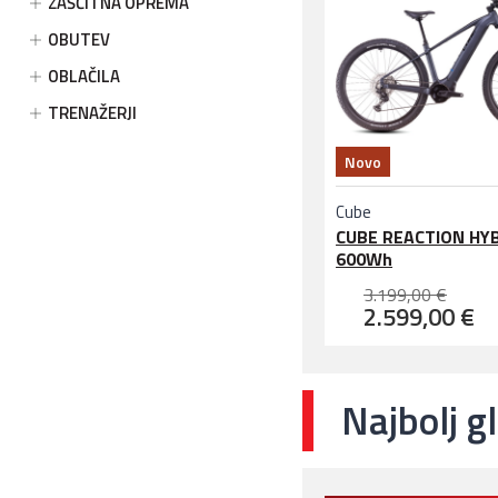
ZAŠČITNA OPREMA
OBUTEV
OBLAČILA
TRENAŽERJI
Novo
Cube
CUBE REACTION HY
600Wh
3.199,00 €
2.599,00 €
Najbolj g