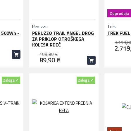
Odprodaja
Peruzzo
Trek
 500Wh -
PERUZZO TRAIL ANGEL DROG
TREK FUEL 
ZA PRIKLOP OTROŠKEGA
3.199,0
KOLESA RDEČ
2.719
109,90 €
89,90 €
Zaloga ✓
Zaloga ✓