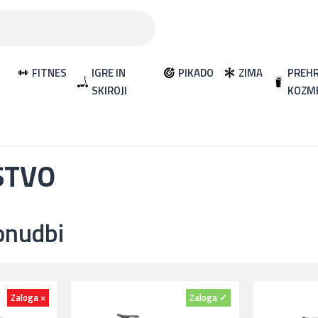
FITNES
IGRE IN
PIKADO
ZIMA
PREHR
SKIROJI
KOZM
STVO
onudbi
Zaloga ×
Zaloga ✓