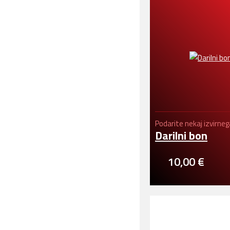
Podarite nekaj izvirneg
Darilni bon
10,00 €