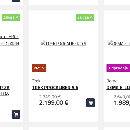
Zaloga ✓
Zaloga ✓
Novo
Odprodaja
Trek
Dema
R ZA
TREK PROCALIBER 9.6
DEMA E-LL
UITO,
2.749,00 €
2.649,0
2.199,00 €
1.989