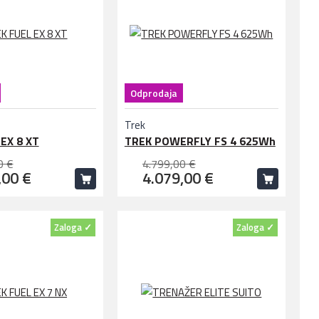
Odprodaja
Trek
EX 8 XT
TREK POWERFLY FS 4 625Wh
0 €
4.799,00 €
,00 €
4.079,00 €
Zaloga ✓
Zaloga ✓