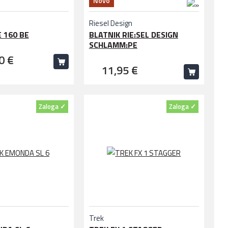
Novo
Riesel Design
 160 BE
BLATNIK RIE:SEL DESIGN
SCHLAMM:PE
0 €
11,95 €
Zaloga ✓
Zaloga ✓
Trek