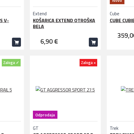
Novo
Extend
Cube
S V-
KOŠARICA EXTEND OTROŠKA
CUBE CUBIE
BELA
359,0
6,90 €
Zaloga ✓
Zaloga ×
Odprodaja
GT
Trek