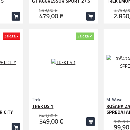
 5
GT AGGRESSOR SPORT 27.5
TREK EMON
599,00 €
3.799,0
479,00 €
2.850
Zaloga ×
Zaloga ✓
Trek
M-Wave
TREK DS 1
KOŠARA ZA
R CITY
SPREDAJ AL
649,00 €
549,00 €
109,90 
99,90