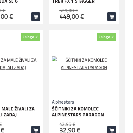
DA SL 6
TREK FX 1 STAGGER
0 €
529,00 €
,00 €
449,00 €
Zaloga ✓
Zaloga ✓
Alpinestars
 MALE ŽIVALI ZA
ŠČITNIKI ZA KOMOLEC
I ZADAJ
ALPINESTARS PARAGON
€
42,95 €
 €
32,90 €