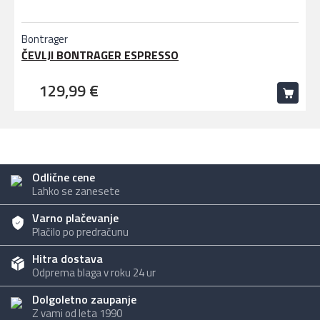
Bontrager
ČEVLJI BONTRAGER ESPRESSO
129,99 €
Odlične cene
Lahko se zanesete
Varno plačevanje
Plačilo po predračunu
Hitra dostava
Odprema blaga v roku 24 ur
Dolgoletno zaupanje
Z vami od leta 1990