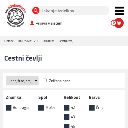
Prijava v sistem
0
Domov
KOLESARSTVO
OBUTEV
Cestni čevlji
Cestni čevlji
Znižana cena
Znamka
Spol
Velikost
Barva
Bontrager
Moški
42
Črna
43
46