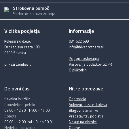
Strokovna pomoč
Skrbimo za nivo znanja
Vizitka podjetja
Informacije
Kolesarski d.o.o.
031 622 699
Drožanjska cesta 103
info@bikebrothers.si
8290 Sevnica
Pogoji poslovanja
prikaži zemljevid
Varovanje podatkov GDPR
O piškotkih
Delovni čas
Hitre povezave
Sevnica in Krško
Odprodaja
Ponedeljek -petek:
Subvencija za e-kolesa
09:00 - 12:30 | 14:00 - 17:00
Blagovne znamke
Sobota:
Predstavitev podjetja
09:00 - 12.00 (od 1.3. do 30.9.)
Nakup na obroke
Nedelja in prazniki:
Objave